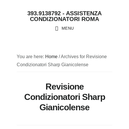
Skip
Skip
Skip
Skip
393.9138792 - ASSISTENZA
to
to
to
to
CONDIZIONATORI ROMA
primary
main
primary
footer
MENU
navigation
content
sidebar
You are here:
Home
/
Archives for Revisione
Condizionatori Sharp Gianicolense
Revisione
Condizionatori Sharp
Gianicolense