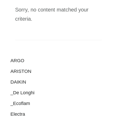
Sorry, no content matched your
criteria.
Primary
ARGO
Sidebar
ARISTON
DAIKIN
_De Longhi
_Ecoflam
Electra