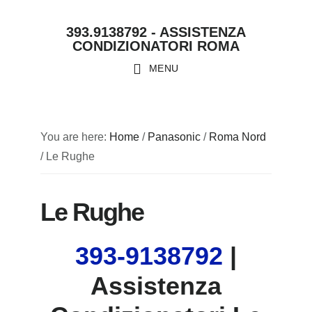
Skip
Skip
Skip
Skip
393.9138792 - ASSISTENZA
to
to
to
to
CONDIZIONATORI ROMA
primary
main
primary
footer
MENU
navigation
content
sidebar
You are here:
Home
/
Panasonic
/
Roma Nord
/
Le Rughe
Le Rughe
393-9138792
|
Assistenza