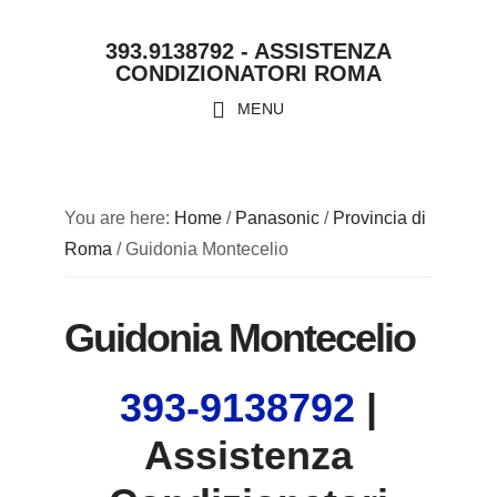
Skip
Skip
Skip
Skip
393.9138792 - ASSISTENZA
to
to
to
to
CONDIZIONATORI ROMA
primary
main
primary
footer
MENU
navigation
content
sidebar
You are here:
Home
/
Panasonic
/
Provincia di
Roma
/
Guidonia Montecelio
Guidonia Montecelio
393-9138792
|
Assistenza