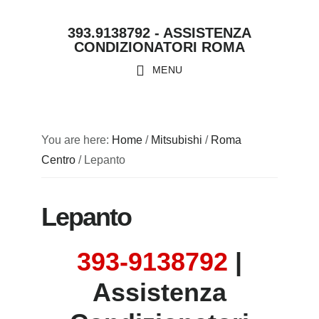
Skip
Skip
Skip
Skip
393.9138792 - ASSISTENZA
to
to
to
to
CONDIZIONATORI ROMA
primary
main
primary
footer
MENU
navigation
content
sidebar
You are here:
Home
/
Mitsubishi
/
Roma
Centro
/
Lepanto
Lepanto
393-9138792
|
Assistenza