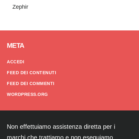
Zephir
Footer
META
ACCEDI
FEED DEI CONTENUTI
FEED DEI COMMENTI
WORDPRESS.ORG
Non effettuiamo assistenza diretta per i
marchi che trattiamo e non eseguiamo