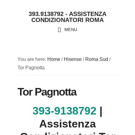
Skip
Skip
Skip
Skip
393.9138792 - ASSISTENZA
to
to
to
to
CONDIZIONATORI ROMA
primary
main
primary
footer
MENU
navigation
content
sidebar
You are here:
Home
/
Hisense
/
Roma Sud
/
Tor Pagnotta
Tor Pagnotta
393-9138792
|
Assistenza